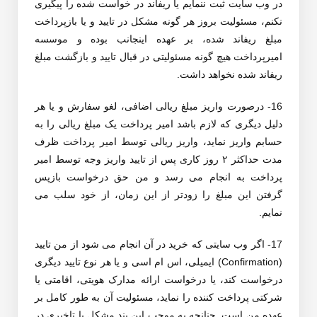
در وب سایت ثبت ننمایم یا ریفاند در خواست شده را پیگیری
نکنم، مسئولیت بروز هر گونه مشکل در تایید و یا بازپرداخت
مبلغ ریفاند شده، بر عهده اینجانب بوده و موسسه
امیرپرداخت هیچ گونه مسئولیتی در قبال تایید و بازگشت مبلغ
ریفاند شده نخواهد داشت.
16- درصورت واریز مبلغ ریالی اضافی، لغو سفارش و یا هر
دلیل دیگری که لازم باشد امیر پرداخت یک مبلغ ریالی را به
حسابم واریز نماید، واریز ریالی توسط امیر پرداخت ظرف
مدت حداکثر ۲ روز کاری پس از تایید واریز وجه توسط امیر
پرداخت به انجام می رسد و من حق درخواست بازپس
گرفتن این مبلغ را زودتر از این زمان، از خود سلب می
نمایم.
17- اگر وب سایتی که خرید در آن انجام می شود از من تایید
(Confirmation) ایمیلی، اس ام اسی و یا هر نوع تایید دیگری
درخواست کند، یا درخواست ارائه مدارک هویتی، اقامتی یا
شرکتی پرداخت کننده را نماید، مسئولیت آن به طور کامل بر
عهده من است. چنانچه به موجب این بند مشکل یا تاخیری در