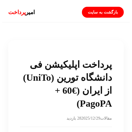
امیر
پرداخت
بازگشت به سایت
پرداخت اپلیکیشن فی
دانشگاه تورین (UniTo)
از ایران (€60 +
PagoPA)
2025/12/29
مقالات
28 بازدید